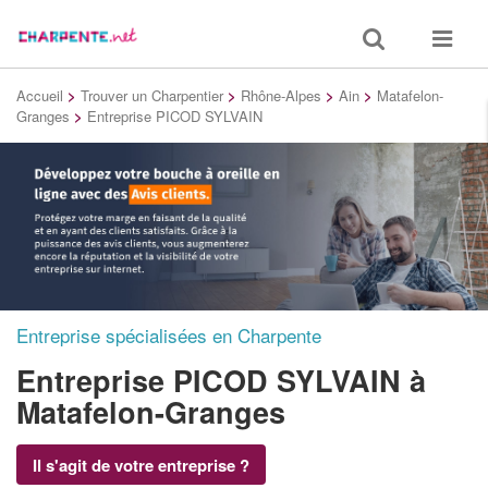
Toggle
Toggle
search
navigat
Accueil
>
Trouver un Charpentier
>
Rhône-Alpes
>
Ain
>
Matafelon-
Granges
>
Entreprise PICOD SYLVAIN
Entreprise spécialisées en Charpente
Entreprise PICOD SYLVAIN
à
Matafelon-Granges
Il s'agit de votre entreprise ?