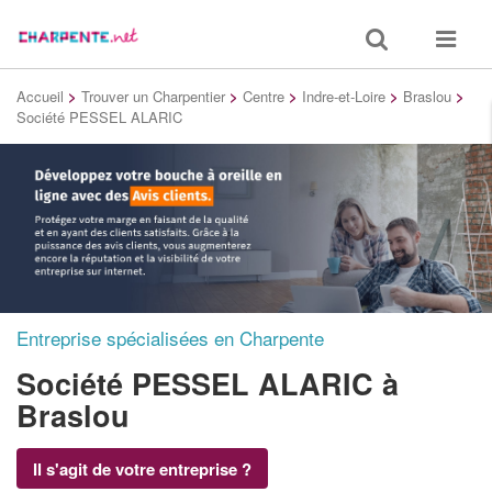
Toggle
Toggle
search
navigat
Accueil
>
Trouver un Charpentier
>
Centre
>
Indre-et-Loire
>
Braslou
>
Société PESSEL ALARIC
Entreprise spécialisées en Charpente
Société PESSEL ALARIC
à
Braslou
Il s'agit de votre entreprise ?