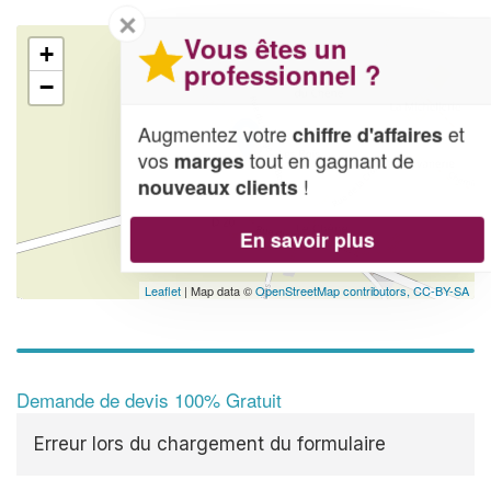
✕
Vous êtes un
+
professionnel ?
−
Augmentez votre
et
chiffre d'affaires
vos
tout en gagnant de
marges
!
nouveaux clients
En savoir plus
Leaflet
| Map data ©
OpenStreetMap contributors,
CC-BY-SA
Demande de devis 100% Gratuit
Erreur lors du chargement du formulaire