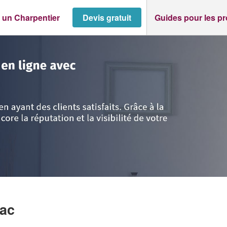
 un Charpentier
Devis gratuit
Guides pour les p
-Pyrénées
>
Semeac
>
Société PBS (SAS)
ac