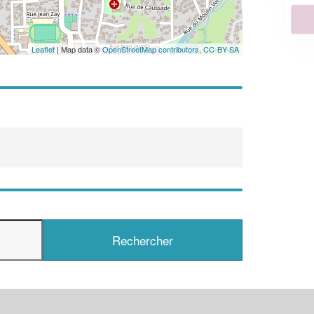
En savoir plus
Leaflet
| Map data ©
OpenStreetMap contributors,
CC-BY-SA