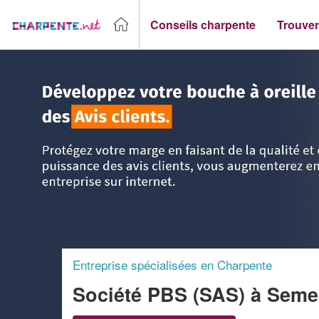
Conseils charpente
Trouver
Accueil
>
Trouver un Charpentier
>
Midi-Pyrénées
>
Hautes
Entreprise spécialisées en Charpente
Société PBS (SAS)
à Seme