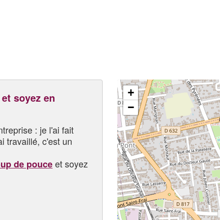
+
et soyez en
−
eprise : je l'ai fait
i travaillé, c'est un
et soyez
oup de pouce