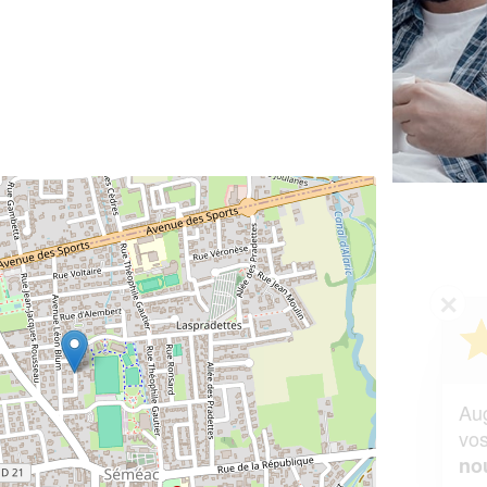
✕
Vous êtes un
professionnel ?
Augmentez votre
et
chiffre d'affaires
vos
tout en gagnant de
marges
!
nouveaux clients