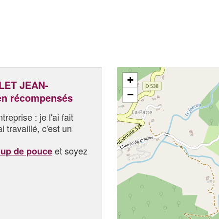
+
LET JEAN-
−
en récompensés
eprise : je l'ai fait
i travaillé, c'est un
et soyez
oup de pouce