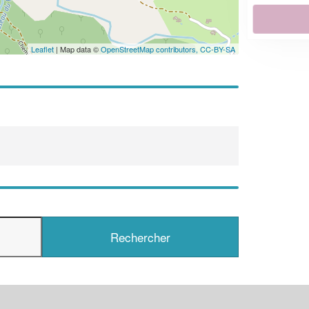
En savoir plus
Leaflet
| Map data ©
OpenStreetMap contributors,
CC-BY-SA