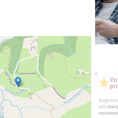
✕
Vous êtes un
professionnel ?
Augmentez votre
et
chiffre d'affaires
vos
tout en gagnant de
marges
!
nouveaux clients