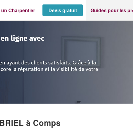
 un Charpentier
Devis gratuit
Guides pour les p
>
Comps
>
Société PAULET JEAN-GABRIEL
ABRIEL
à Comps