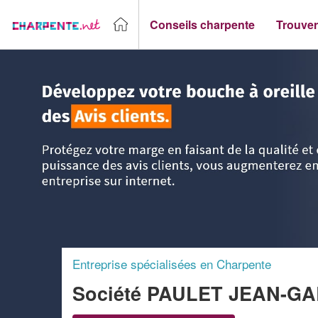
Conseils charpente
Trouver
Accueil
>
Trouver un Charpentier
>
Rhône-Alpes
>
Drôme
Entreprise spécialisées en Charpente
Société PAULET JEAN-G