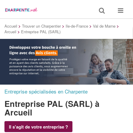
Toggle
Toggle
search
navigat
Accueil
>
Trouver un Charpentier
>
Ile-de-France
>
Val de Marne
>
Arcueil
>
Entreprise PAL (SARL)
Entreprise spécialisées en Charpente
Entreprise PAL (SARL)
à
Arcueil
Il s'agit de votre entreprise ?