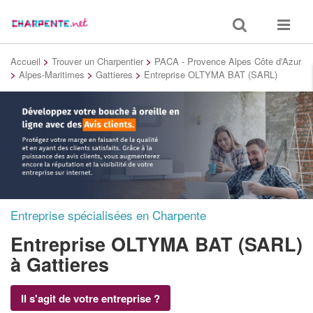
Toggle
Toggle
search
navigat
Accueil
>
Trouver un Charpentier
>
PACA - Provence Alpes Côte d'Azur
>
Alpes-Maritimes
>
Gattieres
>
Entreprise OLTYMA BAT (SARL)
Entreprise spécialisées en Charpente
Entreprise OLTYMA BAT (SARL)
à Gattieres
Il s'agit de votre entreprise ?