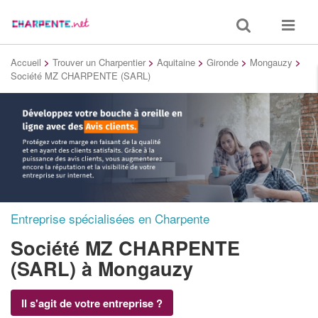
Toggle
Toggle
search
navigat
Accueil
>
Trouver un Charpentier
>
Aquitaine
>
Gironde
>
Mongauzy
>
Société MZ CHARPENTE (SARL)
Entreprise spécialisées en Charpente
Société MZ CHARPENTE
(SARL)
à Mongauzy
Il s'agit de votre entreprise ?