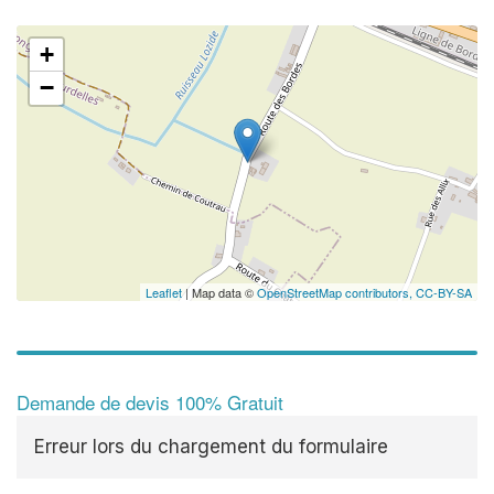
+
−
✕
Augme
vos
m
nouve
Leaflet
| Map data ©
OpenStreetMap contributors,
CC-BY-SA
Demande de devis 100% Gratuit
Erreur lors du chargement du formulaire