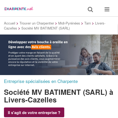
Toggle
Toggle
search
navigat
Accueil
>
Trouver un Charpentier
>
Midi-Pyrénées
>
Tarn
>
Livers-
Cazelles
>
Société MV BATIMENT (SARL)
Entreprise spécialisées en Charpente
Société MV BATIMENT (SARL)
à
Livers-Cazelles
Il s'agit de votre entreprise ?