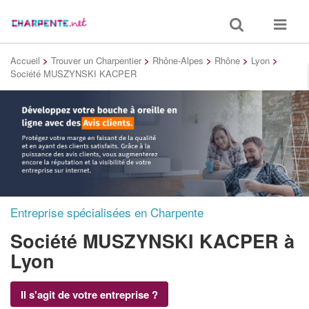
Toggle
Toggle
search
navigat
Accueil
>
Trouver un Charpentier
>
Rhône-Alpes
>
Rhône
>
Lyon
>
Société MUSZYNSKI KACPER
Entreprise spécialisées en Charpente
Société MUSZYNSKI KACPER
à
Lyon
Il s'agit de votre entreprise ?