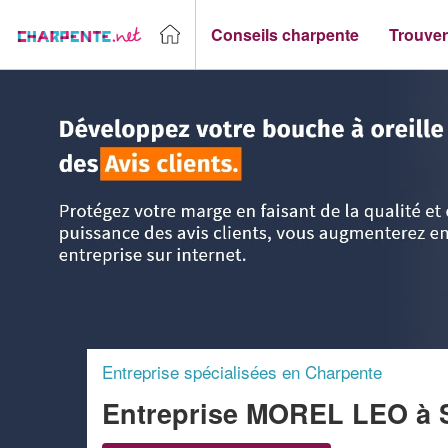
Conseils charpente
Trouver
Accueil
>
Trouver un Charpentier
>
Rhône-Alpes
>
Rhône
Entreprise spécialisées en Charpente
Entreprise MOREL LEO
à 