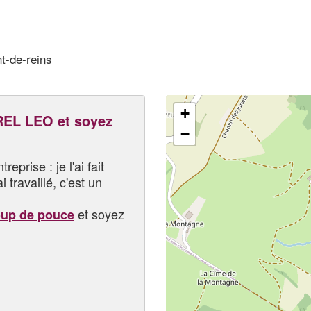
t-de-reins
+
L LEO et soyez
−
eprise : je l'ai fait
i travaillé, c'est un
et soyez
oup de pouce