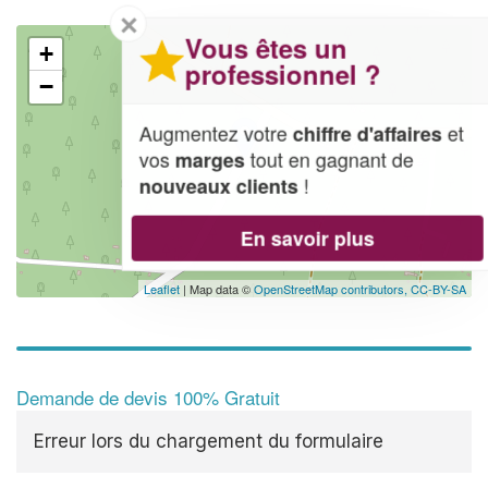
✕
Vous êtes un
+
professionnel ?
−
Augmentez votre
et
chiffre d'affaires
vos
tout en gagnant de
marges
!
nouveaux clients
En savoir plus
Leaflet
| Map data ©
OpenStreetMap contributors,
CC-BY-SA
Demande de devis 100% Gratuit
Erreur lors du chargement du formulaire