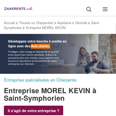
Toggle
Toggle
search
navigat
Accueil
>
Trouver un Charpentier
>
Aquitaine
>
Gironde
>
Saint-
Symphorien
>
Entreprise MOREL KEVIN
Entreprise spécialisées en Charpente
Entreprise MOREL KEVIN
à
Saint-Symphorien
Il s'agit de votre entreprise ?