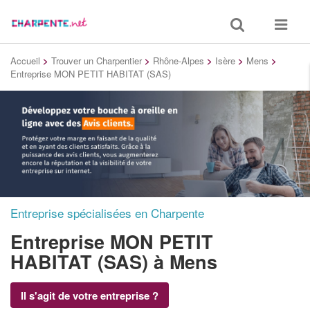
Toggle
Toggle
search
navigat
Accueil
>
Trouver un Charpentier
>
Rhône-Alpes
>
Isère
>
Mens
>
Entreprise MON PETIT HABITAT (SAS)
Entreprise spécialisées en Charpente
Entreprise MON PETIT
HABITAT (SAS)
à Mens
Il s'agit de votre entreprise ?