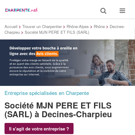
Toggle
Toggle
search
navigat
Accueil
>
Trouver un Charpentier
>
Rhône-Alpes
>
Rhône
>
Decines-
Charpieu
>
Société MJN PERE ET FILS (SARL)
Entreprise spécialisées en Charpente
Société MJN PERE ET FILS
(SARL)
à Decines-Charpieu
Il s'agit de votre entreprise ?