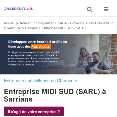
Toggle
Toggle
search
navigat
Accueil
>
Trouver un Charpentier
>
PACA - Provence Alpes Côte d'Azur
>
Vaucluse
>
Sarrians
>
Entreprise MIDI SUD (SARL)
Entreprise spécialisées en Charpente
Entreprise MIDI SUD (SARL)
à
Sarrians
Il s'agit de votre entreprise ?