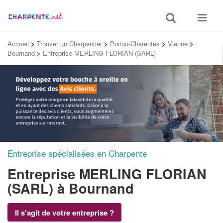
Toggle
Toggle
search
navigat
Accueil
>
Trouver un Charpentier
>
Poitou-Charentes
>
Vienne
>
Bournand
>
Entreprise MERLING FLORIAN (SARL)
Entreprise spécialisées en Charpente
Entreprise MERLING FLORIAN
(SARL)
à Bournand
Il s'agit de votre entreprise ?