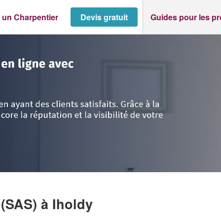
 un Charpentier
Devis gratuit
Guides pour les p
lantiques
>
Iholdy
>
Société MENUISERIE OYH (SAS)
 (SAS)
à Iholdy