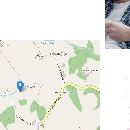
✕
Vous êtes un
professionnel ?
Augmentez votre
et
chiffre d'affaires
vos
tout en gagnant de
marges
!
nouveaux clients