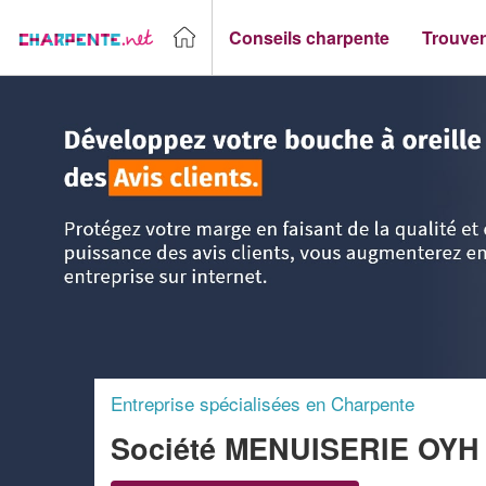
Conseils charpente
Trouver
Accueil
>
Trouver un Charpentier
>
Aquitaine
>
Pyrénées-At
Entreprise spécialisées en Charpente
Société MENUISERIE OYH