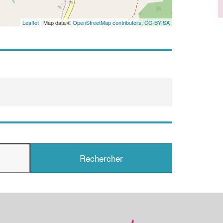
En savoir plus
Leaflet
| Map data ©
OpenStreetMap contributors,
CC-BY-SA