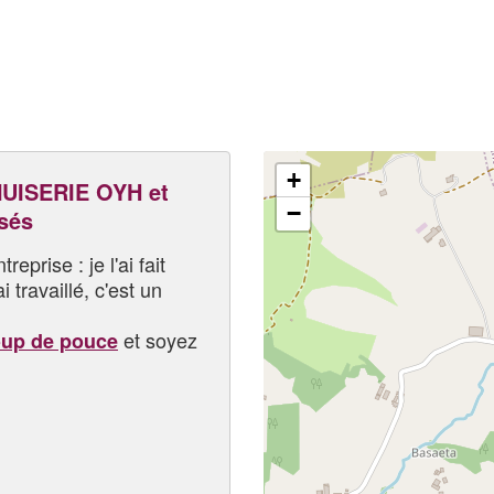
+
UISERIE OYH et
−
sés
eprise : je l'ai fait
i travaillé, c'est un
et soyez
oup de pouce