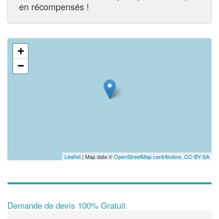
en récompensés !
+
−
Leaflet
| Map data ©
OpenStreetMap contributors,
CC-BY-SA
Demande de devis 100% Gratuit