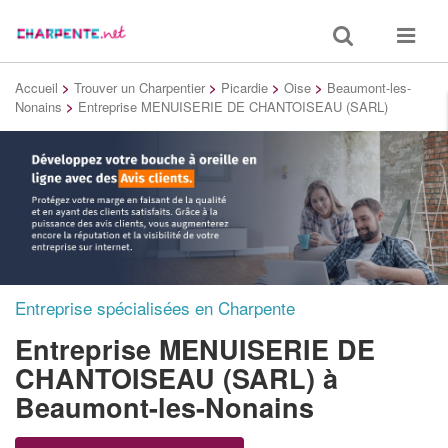
Toggle
Toggle
search
navigat
Accueil
>
Trouver un Charpentier
>
Picardie
>
Oise
>
Beaumont-les-
Nonains
>
Entreprise MENUISERIE DE CHANTOISEAU (SARL)
Entreprise spécialisées en Charpente
Entreprise MENUISERIE DE
CHANTOISEAU (SARL)
à
Beaumont-les-Nonains