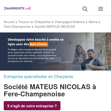
Toggle
Toggle
search
navigat
Accueil
>
Trouver un Charpentier
>
Champagne-Ardenne
>
Marne
>
Fere-Champenoise
>
Société MATEUS NICOLAS
Entreprise spécialisées en Charpente
Société MATEUS NICOLAS
à
Fere-Champenoise
Il s'agit de votre entreprise ?