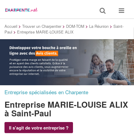
Toggle
Toggle
search
navigat
Accueil
>
Trouver un Charpentier
>
DOM-TOM
>
La Réunion
>
Saint-
Paul
>
Entreprise MARIE-LOUISE ALIX
Entreprise spécialisées en Charpente
Entreprise MARIE-LOUISE ALIX
à Saint-Paul
Il s'agit de votre entreprise ?