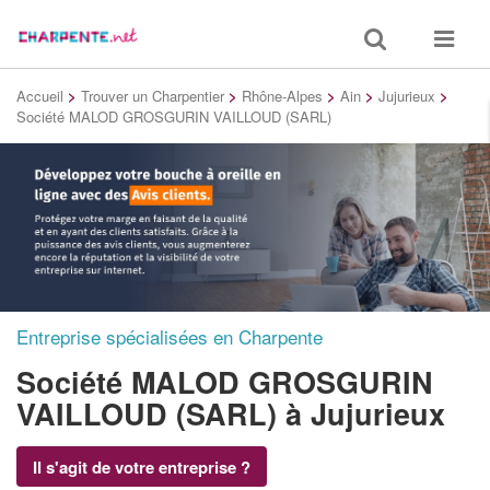
Toggle
Toggle
search
navigat
Accueil
>
Trouver un Charpentier
>
Rhône-Alpes
>
Ain
>
Jujurieux
>
Société MALOD GROSGURIN VAILLOUD (SARL)
Entreprise spécialisées en Charpente
Société MALOD GROSGURIN
VAILLOUD (SARL)
à Jujurieux
Il s'agit de votre entreprise ?