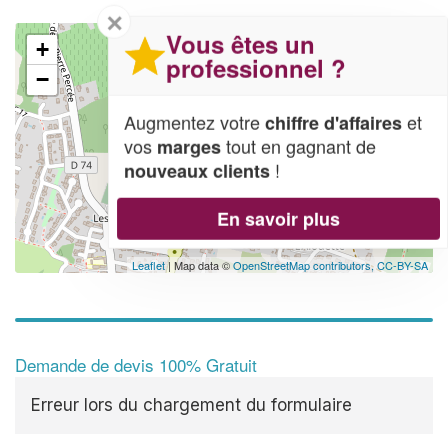
✕
Vous êtes un
+
professionnel ?
−
Augmentez votre
et
chiffre d'affaires
vos
tout en gagnant de
marges
!
nouveaux clients
En savoir plus
Leaflet
| Map data ©
OpenStreetMap contributors,
CC-BY-SA
Demande de devis 100% Gratuit
Erreur lors du chargement du formulaire