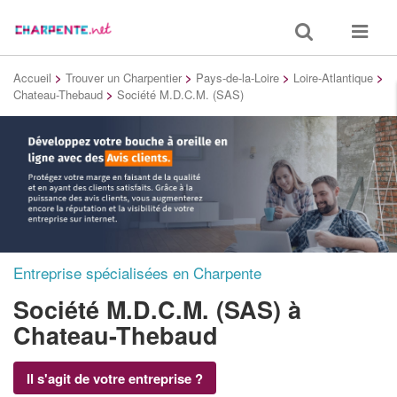
Toggle
Toggle
search
navigat
Accueil
>
Trouver un Charpentier
>
Pays-de-la-Loire
>
Loire-Atlantique
>
Chateau-Thebaud
>
Société M.D.C.M. (SAS)
Entreprise spécialisées en Charpente
Société M.D.C.M. (SAS)
à
Chateau-Thebaud
Il s'agit de votre entreprise ?