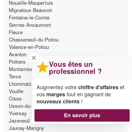
Nouaille-Maupertuis
Mignaloux-Beauvoir
Fontaine-le-Comte
Sevres-Anxaumont
Fleure
Chasseneuil-du-Poitou
Valence-en-Poitou
Avanton
✕
Poitiers
Vous êtes un
Montamise
professionnel ?
Terce
Lhommaize
Augmentez votre
et
chiffre d'affaires
Vouille
vos
tout en gagnant de
marges
Cisse
!
nouveaux clients
Usson-du-Poitou
Yversay
En savoir plus
Jazeneuil
Jaunay-Marigny