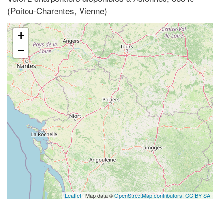
(Poitou-Charentes, Vienne)
+
−
Leaflet
| Map data ©
OpenStreetMap contributors,
CC-BY-SA