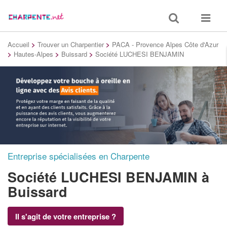
Toggle
Toggle
search
navigat
Accueil
>
Trouver un Charpentier
>
PACA - Provence Alpes Côte d'Azur
>
Hautes-Alpes
>
Buissard
>
Société LUCHESI BENJAMIN
Entreprise spécialisées en Charpente
Société LUCHESI BENJAMIN
à
Buissard
Il s'agit de votre entreprise ?