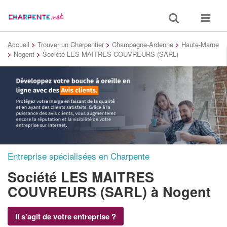
Toggle
Toggle
search
navigat
Accueil
>
Trouver un Charpentier
>
Champagne-Ardenne
>
Haute-Marne
>
Nogent
>
Société LES MAITRES COUVREURS (SARL)
Entreprise spécialisées en Charpente
Société LES MAITRES
COUVREURS (SARL)
à Nogent
Il s'agit de votre entreprise ?