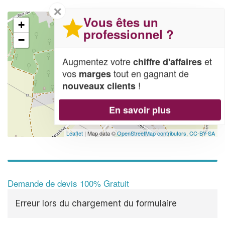
✕
Vous êtes un
+
professionnel ?
−
Augmentez votre
et
chiffre d'affaires
vos
tout en gagnant de
marges
!
nouveaux clients
En savoir plus
Leaflet
| Map data ©
OpenStreetMap contributors,
CC-BY-SA
Demande de devis 100% Gratuit
Erreur lors du chargement du formulaire