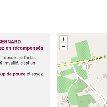
+
BERNARD
−
ez en récompensés
eprise : je l'ai fait
i travaillé, c'est un
et soyez
oup de pouce