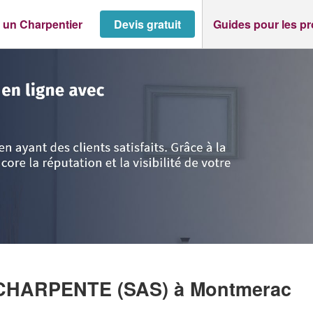
 un Charpentier
Devis gratuit
Guides pour les p
rente
>
Montmerac
>
Entreprise LB BERNARD CHARPENTE (SAS)
 CHARPENTE (SAS)
à Montmerac