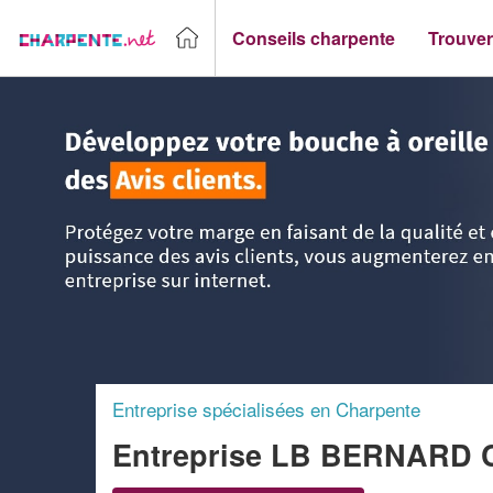
Conseils charpente
Trouver
Accueil
>
Trouver un Charpentier
>
Poitou-Charentes
>
Cha
Entreprise spécialisées en Charpente
Entreprise LB BERNARD