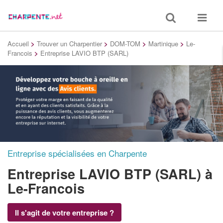
Toggle
Toggle
search
navigat
Accueil
>
Trouver un Charpentier
>
DOM-TOM
>
Martinique
>
Le-
Francois
>
Entreprise LAVIO BTP (SARL)
Entreprise spécialisées en Charpente
Entreprise LAVIO BTP (SARL)
à
Le-Francois
Il s'agit de votre entreprise ?