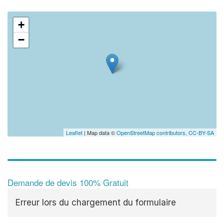
+
−
✕
Vous
prof
Augmentez 
vos
marges
nouveaux c
Leaflet
| Map data ©
OpenStreetMap contributors,
CC-BY-SA
Demande de devis 100% Gratuit
Erreur lors du chargement du formulaire