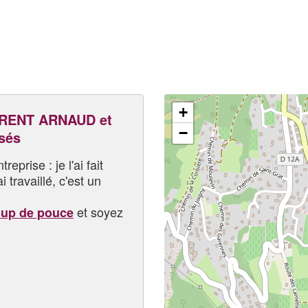
+
RENT ARNAUD et
−
sés
eprise : je l'ai fait
i travaillé, c'est un
et soyez
oup de pouce