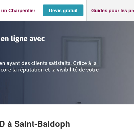
 un Charpentier
Devis gratuit
Guides pour les p
>
Saint-Baldoph
>
Société LAURENT ARNAUD
UD
à Saint-Baldoph