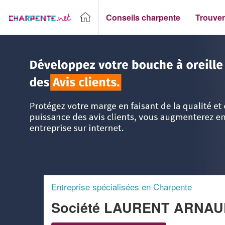
Conseils charpente
Trouver
Accueil
>
Trouver un Charpentier
>
Rhône-Alpes
>
Savoie
Entreprise spécialisées en Charpente
Société LAURENT ARNA