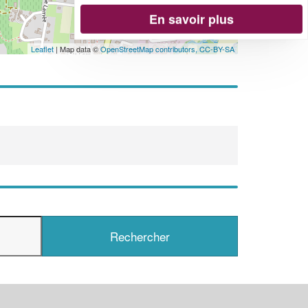
En savoir plus
Leaflet
| Map data ©
OpenStreetMap contributors,
CC-BY-SA