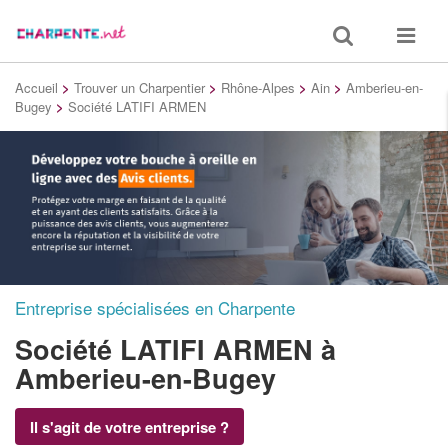
Toggle
Toggle
search
navigat
Accueil
>
Trouver un Charpentier
>
Rhône-Alpes
>
Ain
>
Amberieu-en-
Bugey
>
Société LATIFI ARMEN
Entreprise spécialisées en Charpente
Société LATIFI ARMEN
à
Amberieu-en-Bugey
Il s'agit de votre entreprise ?