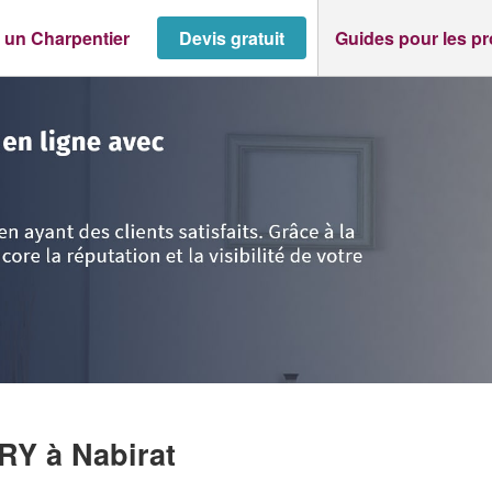
 un Charpentier
Devis gratuit
Guides pour les p
>
Nabirat
>
Société LACASSE GREGORY
ORY
à Nabirat