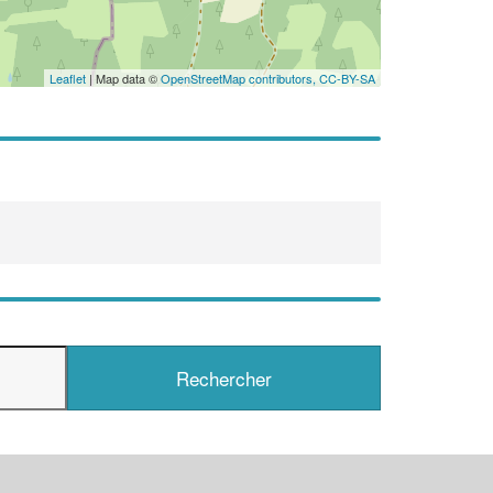
Leaflet
| Map data ©
OpenStreetMap contributors,
CC-BY-SA