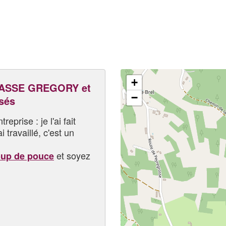
+
ASSE GREGORY et
−
sés
eprise : je l'ai fait
i travaillé, c'est un
et soyez
oup de pouce