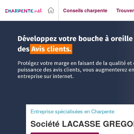
Conseils charpente
Trouver
Accueil
>
Trouver un Charpentier
>
Aquitaine
>
Dordogne
Entreprise spécialisées en Charpente
Société LACASSE GREG