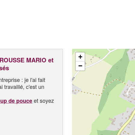
+
ROUSSE MARIO et
−
sés
eprise : je l'ai fait
i travaillé, c'est un
et soyez
oup de pouce