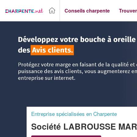
Conseils charpente
Trouver
Accueil
>
Trouver un Charpentier
>
Midi-Pyrénées
>
Haute-
Entreprise spécialisées en Charpente
Société LABROUSSE MA