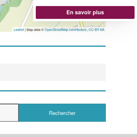
En savoir plus
Leaflet
| Map data ©
OpenStreetMap contributors,
CC-BY-SA