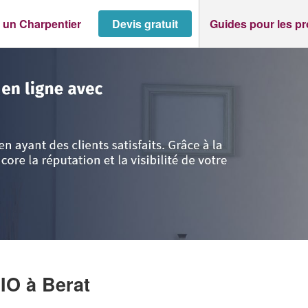
 un Charpentier
Devis gratuit
Guides pour les p
Garonne
>
Berat
>
Société LABROUSSE MARIO
RIO
à Berat