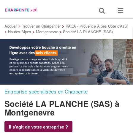
Toggle
Toggle
search
navigat
Accueil
>
Trouver un Charpentier
>
PACA - Provence Alpes Côte d'Azur
>
Hautes-Alpes
>
Montgenevre
>
Société LA PLANCHE (SAS)
Entreprise spécialisées en Charpente
Société LA PLANCHE (SAS)
à
Montgenevre
Il s'agit de votre entreprise ?