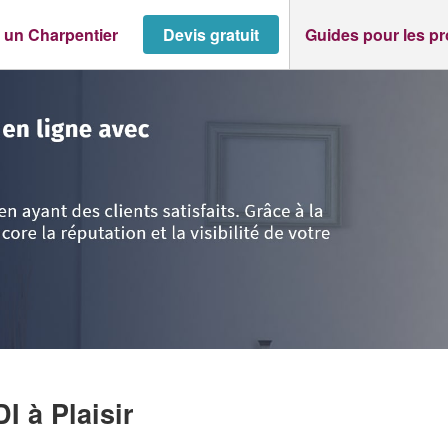
 un Charpentier
Devis gratuit
Guides pour les p
s
>
Plaisir
>
Entreprise KERKENI HAMDI
DI
à Plaisir