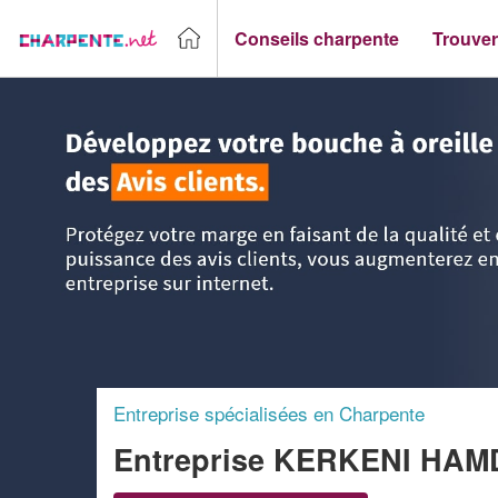
Conseils charpente
Trouver
Accueil
>
Trouver un Charpentier
>
Ile-de-France
>
Yveline
Entreprise spécialisées en Charpente
Entreprise KERKENI HAM