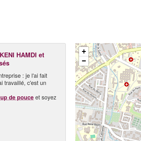
+
ENI HAMDI et
−
sés
eprise : je l'ai fait
i travaillé, c'est un
et soyez
oup de pouce