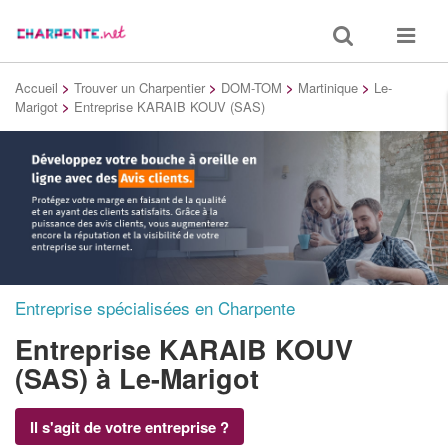
Toggle
Toggle
search
navigat
Accueil
>
Trouver un Charpentier
>
DOM-TOM
>
Martinique
>
Le-
Marigot
>
Entreprise KARAIB KOUV (SAS)
Entreprise spécialisées en Charpente
Entreprise KARAIB KOUV
(SAS)
à Le-Marigot
Il s'agit de votre entreprise ?