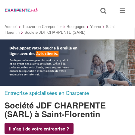
Toggle
Toggle
search
navigat
Accueil
>
Trouver un Charpentier
>
Bourgogne
>
Yonne
>
Saint-
Florentin
>
Société JDF CHARPENTE (SARL)
Entreprise spécialisées en Charpente
Société JDF CHARPENTE
(SARL)
à Saint-Florentin
Il s'agit de votre entreprise ?