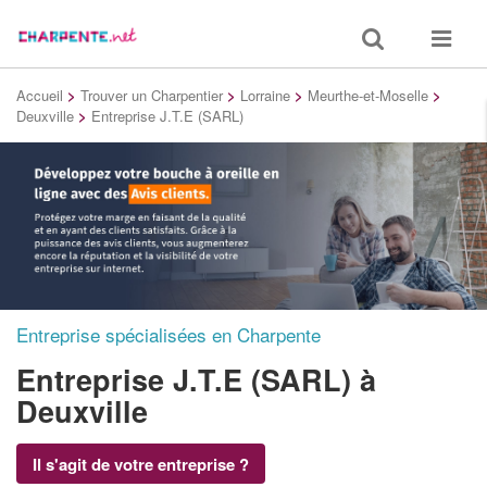
Toggle
Toggle
search
navigat
Accueil
>
Trouver un Charpentier
>
Lorraine
>
Meurthe-et-Moselle
>
Deuxville
>
Entreprise J.T.E (SARL)
Entreprise spécialisées en Charpente
Entreprise J.T.E (SARL)
à
Deuxville
Il s'agit de votre entreprise ?