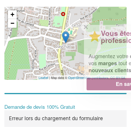
+
−
✕
Vous êtes un
professionnel ?
Augmentez votre
chiffre d'affaires
vos
tout en gagnant de
marges
!
nouveaux clients
Leaflet
| Map data ©
OpenStreetMap contributors,
CC-BY-SA
En savoir plus
Demande de devis 100% Gratuit
Erreur lors du chargement du formulaire