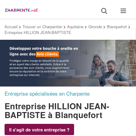
Toggle
Toggle
search
navigat
Accueil
>
Trouver un Charpentier
>
Aquitaine
>
Gironde
>
Blanquefort
>
Entreprise HILLION JEAN-BAPTISTE
Entreprise spécialisées en Charpente
Entreprise HILLION JEAN-
BAPTISTE
à Blanquefort
Il s'agit de votre entreprise ?