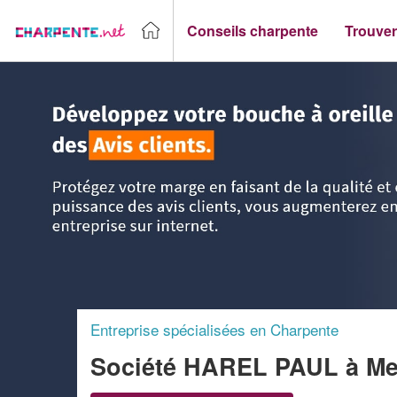
Conseils charpente
Trouver
Accueil
>
Trouver un Charpentier
>
Aquitaine
>
Gironde
>
M
Entreprise spécialisées en Charpente
Société HAREL PAUL
à Me