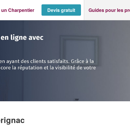
 un Charpentier
Devis gratuit
Guides pour les p
erignac
>
Société HAREL PAUL
rignac