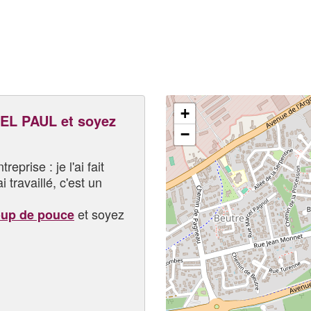
+
L PAUL et soyez
−
eprise : je l'ai fait
i travaillé, c'est un
et soyez
oup de pouce