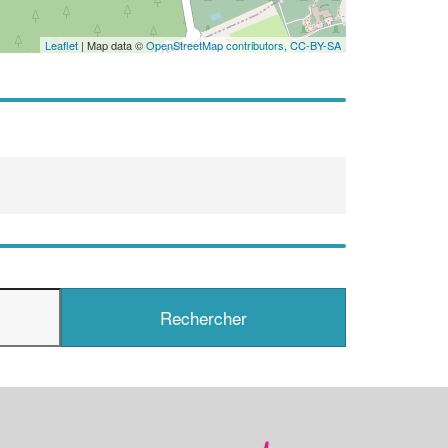
Leaflet
| Map data ©
OpenStreetMap contributors,
CC-BY-SA