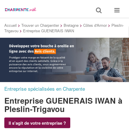
Toggle
Toggle
search
navigat
Accueil
>
Trouver un Charpentier
>
Bretagne
>
Côtes d'Armor
>
Pleslin-
Trigavou
>
Entreprise GUENERAIS IWAN
Entreprise spécialisées en Charpente
Entreprise GUENERAIS IWAN
à
Pleslin-Trigavou
Il s'agit de votre entreprise ?