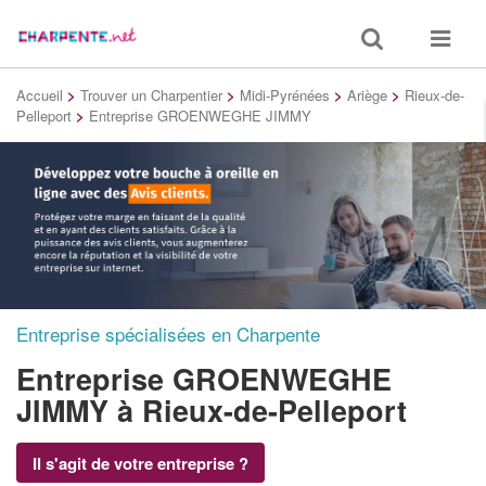
Toggle
Toggle
search
navigat
Accueil
>
Trouver un Charpentier
>
Midi-Pyrénées
>
Ariège
>
Rieux-de-
Pelleport
>
Entreprise GROENWEGHE JIMMY
Entreprise spécialisées en Charpente
Entreprise GROENWEGHE
JIMMY
à Rieux-de-Pelleport
Il s'agit de votre entreprise ?