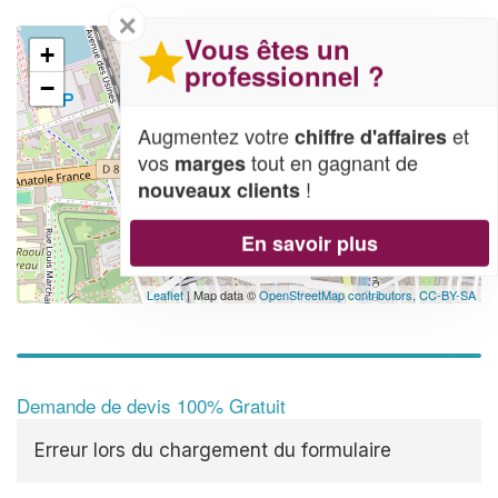
✕
Vous êtes un
+
professionnel ?
−
Augmentez votre
et
chiffre d'affaires
vos
tout en gagnant de
marges
!
nouveaux clients
En savoir plus
Leaflet
| Map data ©
OpenStreetMap contributors,
CC-BY-SA
Demande de devis 100% Gratuit
Erreur lors du chargement du formulaire