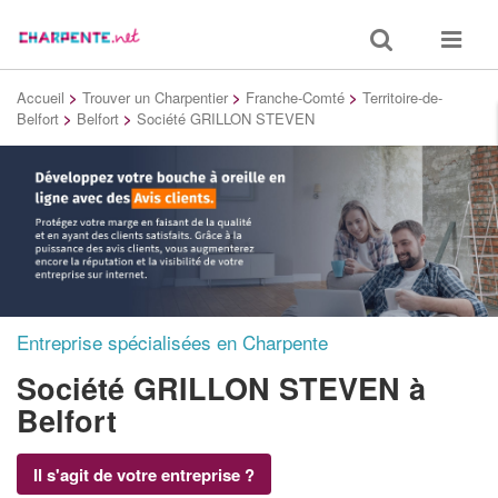
Toggle
Toggle
search
navigat
Accueil
>
Trouver un Charpentier
>
Franche-Comté
>
Territoire-de-
Belfort
>
Belfort
>
Société GRILLON STEVEN
Entreprise spécialisées en Charpente
Société GRILLON STEVEN
à
Belfort
Il s'agit de votre entreprise ?