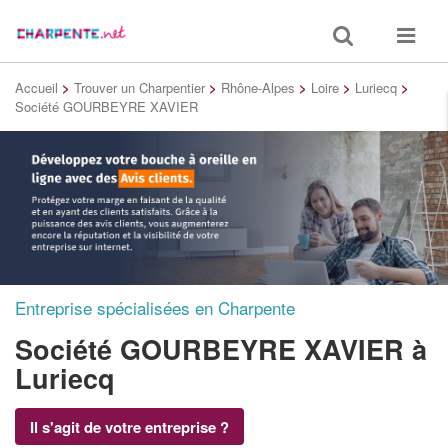
Toggle
Toggle
search
navigat
Accueil
>
Trouver un Charpentier
>
Rhône-Alpes
>
Loire
>
Luriecq
>
Société GOURBEYRE XAVIER
Entreprise spécialisées en Charpente
Société GOURBEYRE XAVIER
à
Luriecq
Il s'agit de votre entreprise ?