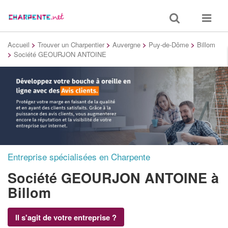
Toggle
Toggle
search
navigat
Accueil
>
Trouver un Charpentier
>
Auvergne
>
Puy-de-Dôme
>
Billom
>
Société GEOURJON ANTOINE
Entreprise spécialisées en Charpente
Société GEOURJON ANTOINE
à
Billom
Il s'agit de votre entreprise ?