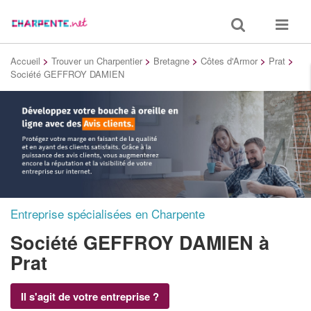
Toggle
Toggle
search
navigat
Accueil
>
Trouver un Charpentier
>
Bretagne
>
Côtes d'Armor
>
Prat
>
Société GEFFROY DAMIEN
Entreprise spécialisées en Charpente
Société GEFFROY DAMIEN
à
Prat
Il s'agit de votre entreprise ?