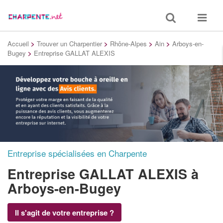
Toggle
Toggle
search
navigat
Accueil
>
Trouver un Charpentier
>
Rhône-Alpes
>
Ain
>
Arboys-en-
Bugey
>
Entreprise GALLAT ALEXIS
Entreprise spécialisées en Charpente
Entreprise GALLAT ALEXIS
à
Arboys-en-Bugey
Il s'agit de votre entreprise ?