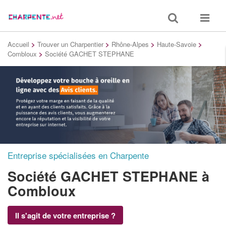
Toggle
Toggle
search
navigat
Accueil
>
Trouver un Charpentier
>
Rhône-Alpes
>
Haute-Savoie
>
Combloux
>
Société GACHET STEPHANE
Entreprise spécialisées en Charpente
Société GACHET STEPHANE
à
Combloux
Il s'agit de votre entreprise ?