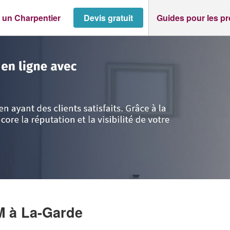
 un Charpentier
Devis gratuit
Guides pour les p
Côte d'Azur
>
Var
>
La-Garde
>
Entreprise FTOUHA KARIM
IM
à La-Garde