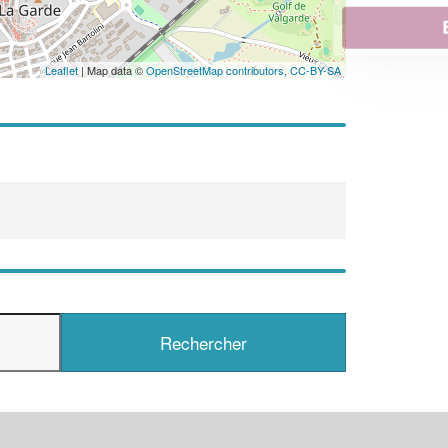
En savoir plus
Leaflet
| Map data ©
OpenStreetMap contributors,
CC-BY-SA