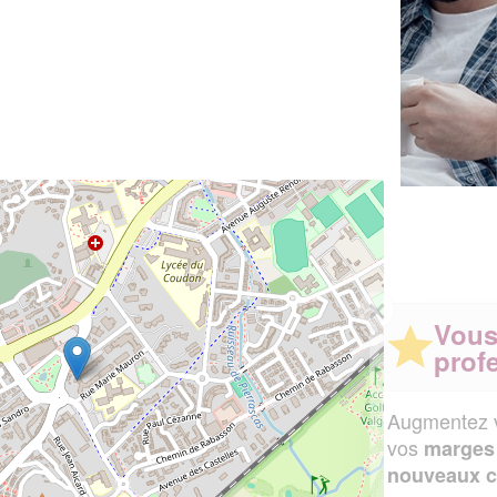
✕
Vous êtes un
professionnel ?
Augmentez votre
et
chiffre d'affaires
vos
tout en gagnant de
marges
!
nouveaux clients