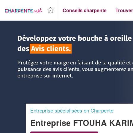
Conseils charpente
Trouver
Accueil
>
Trouver un Charpentier
>
PACA - Provence Alpes 
Entreprise spécialisées en Charpente
Entreprise FTOUHA KAR