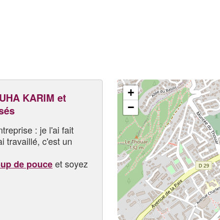
+
UHA KARIM et
−
sés
eprise : je l'ai fait
i travaillé, c'est un
et soyez
oup de pouce