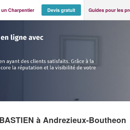
 un Charpentier
Devis gratuit
Guides pour les p
Andrezieux-Boutheon
>
Entreprise FOURCADE SEBASTIEN
EBASTIEN
à Andrezieux-Boutheon