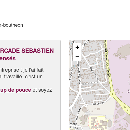
x-boutheon
+
RCADE SEBASTIEN
−
pensés
eprise : je l'ai fait
i travaillé, c'est un
et soyez
oup de pouce