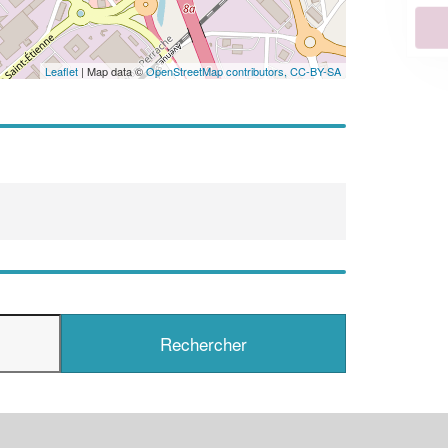
En savoir plus
Leaflet
| Map data ©
OpenStreetMap contributors,
CC-BY-SA