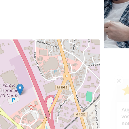
✕
Vous êtes un
professionnel ?
Augmentez votre
et
chiffre d'affaires
vos
tout en gagnant de
marges
!
nouveaux clients