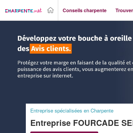
Conseils charpente
Trouver
Accueil
>
Trouver un Charpentier
>
Rhône-Alpes
>
Loire
>
Entreprise spécialisées en Charpente
Entreprise FOURCADE S