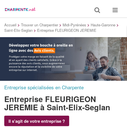
Toggle
Toggle
search
navigat
Accueil
>
Trouver un Charpentier
>
Midi-Pyrénées
>
Haute-Garonne
>
Saint-Elix-Seglan
>
Entreprise FLEURIGEON JEREMIE
Entreprise spécialisées en Charpente
Entreprise FLEURIGEON
JEREMIE
à Saint-Elix-Seglan
Il s'agit de votre entreprise ?