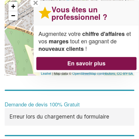
✕
+
Vous êtes un
professionnel ?
−
Augmentez votre
et
chiffre d'affaires
vos
tout en gagnant de
marges
!
nouveaux clients
En savoir plus
Leaflet
| Map data ©
OpenStreetMap contributors,
CC-BY-SA
Demande de devis 100% Gratuit
Erreur lors du chargement du formulaire