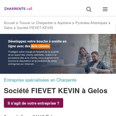
Toggle
Toggle
search
navigat
Accueil
>
Trouver un Charpentier
>
Aquitaine
>
Pyrénées-Atlantiques
>
Gelos
>
Société FIEVET KEVIN
Entreprise spécialisées en Charpente
Société FIEVET KEVIN
à Gelos
Il s'agit de votre entreprise ?